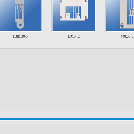
158B5005
E9104E
440.05-0