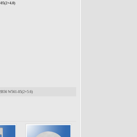
05(2×4.0)
2B56 W561-05(2×5.6)