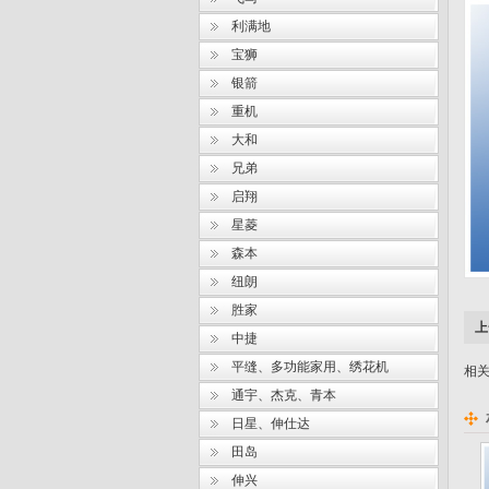
利满地
宝狮
银箭
重机
大和
兄弟
启翔
星菱
森本
纽朗
胜家
上
中捷
平缝、多功能家用、绣花机
相关
通宇、杰克、青本
日星、伸仕达
田岛
伸兴