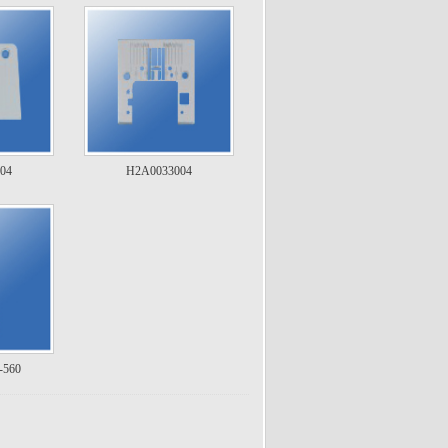
04
H2A0033004
-560