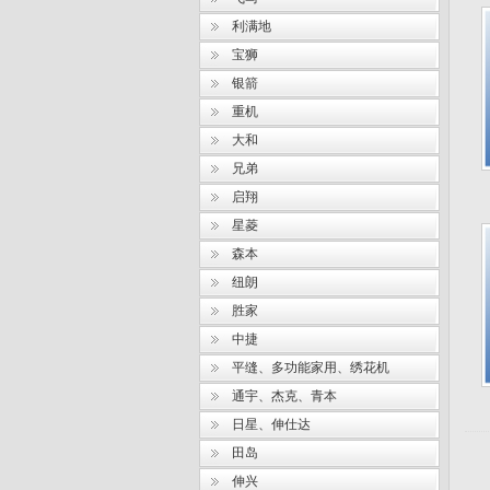
利满地
宝狮
银箭
重机
大和
兄弟
启翔
星菱
森本
纽朗
胜家
中捷
平缝、多功能家用、绣花机
通宇、杰克、青本
日星、伸仕达
田岛
伸兴