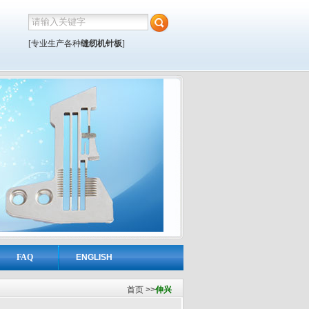
[专业生产各种
缝纫机针板
]
FAQ
ENGLISH
首页
>>
伸兴