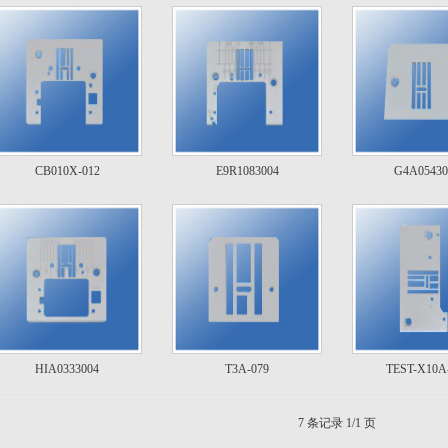
CB010X-012
E9R1083004
G4A05430
HIA0333004
T3A-079
TEST-X10A
7 条记录 1/1 页