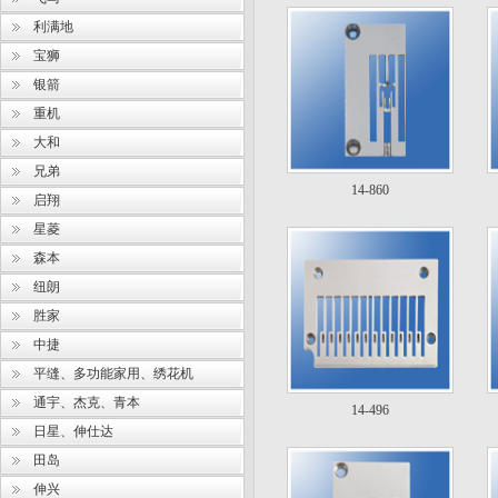
利满地
宝狮
银箭
重机
大和
兄弟
14-860
启翔
星菱
森本
纽朗
胜家
中捷
平缝、多功能家用、绣花机
通宇、杰克、青本
14-496
日星、伸仕达
田岛
伸兴