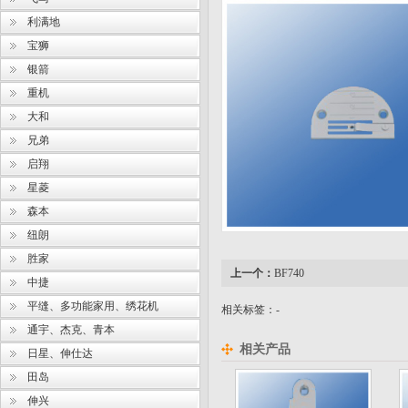
利满地
宝狮
银箭
重机
大和
兄弟
启翔
星菱
森本
纽朗
胜家
上一个：
BF740
中捷
平缝、多功能家用、绣花机
相关标签：-
通宇、杰克、青本
相关产品
日星、伸仕达
田岛
伸兴