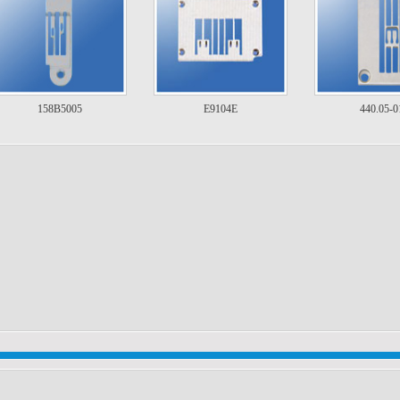
158B5005
E9104E
440.05-0