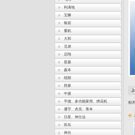
利满地
宝狮
银箭
重机
大和
兄弟
启翔
星菱
森本
纽朗
胜家
上
中捷
平缝、多功能家用、绣花机
相关
通宇、杰克、青本
日星、伸仕达
田岛
伸兴