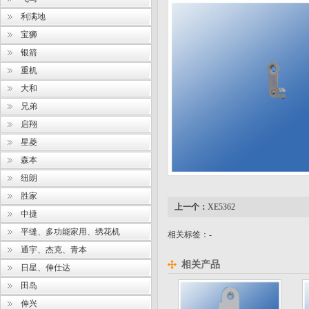
利满地
宝狮
银箭
重机
大和
兄弟
启翔
星菱
森本
纽朗
胜家
上一个：
XE5362
中捷
平缝、多功能家用、绣花机
相关标签：-
通宇、杰克、青本
相关产品
日星、伸仕达
田岛
伸兴